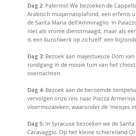
Dag 2
: Palermo! We bezoeken de Cappella
Arabisch muqarnasplafond, een erfenis u
de Santa Maria dell’Ammiraglio. In Palaz
niet als vrome dienstmaagd, maar als een 
is een kunstwerk op zichzelf: een bijzond
Dag 3:
Bezoek aan majestueuze Dom van 
rondgang in de mooie tuin van het chios
overnachten.
Dag 4:
Bezoek aan de beroemde tempelval
vervolgen onze reis naar Piazza Armerina
vloermozaïeken, waaronder de ‘meisjes in 
Dag 5:
In Syracuse bezoeken we de Santa L
Caravaggio. Op het kleine schiereiland Or