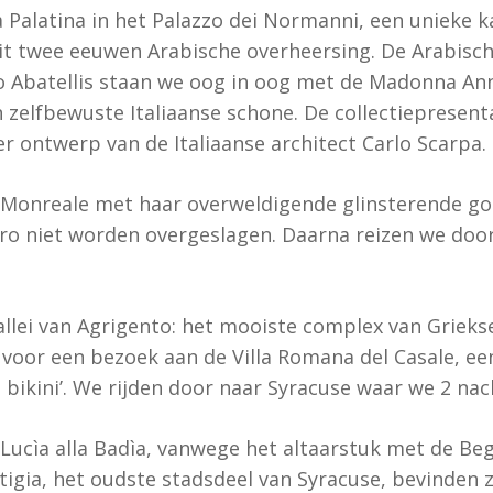
 Palatina in het Palazzo dei Normanni, een unieke k
it twee eeuwen Arabische overheersing. De Arabisch
zo Abatellis staan we oog in oog met de Madonna Ann
zelfbewuste Italiaanse schone. De collectiepresenta
er ontwerp van de Italiaanse architect Carlo Scarpa.
Monreale met haar overweldigende glinsterende go
tro niet worden overgeslagen. Daarna reizen we doo
lei van Agrigento: het mooiste complex van Grieks
 voor een bezoek aan de Villa Romana del Casale, ee
bikini’. We rijden door naar Syracuse waar we 2 nach
ucìa alla Badìa, vanwege het altaarstuk met de Beg
tigia, het oudste stadsdeel van Syracuse, bevinden 