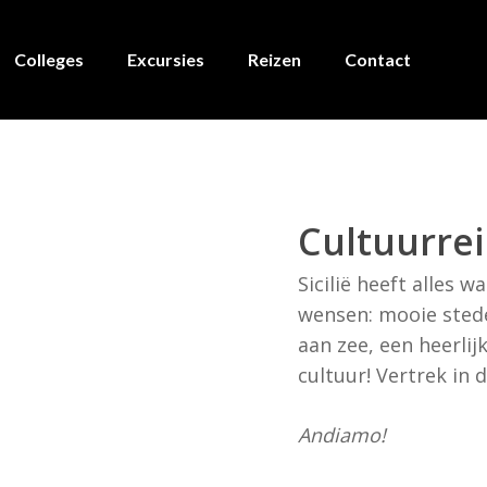
Colleges
Excursies
Reizen
Contact
Cultuurreis
Sicilië heeft alles w
wensen: mooie stede
aan zee, een heerlij
cultuur! Vertrek in
Andiamo!